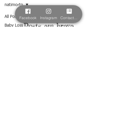
natimorto
All Posts
Facebook
Instagram
Contact form
Posts em breve
Baby Loss
Perda
Explore outras categorias neste blog
gestacional
ou volte mais tarde.
Perda
neonatal
Stillbirth
Luto
interrupção
médica da
gravidez
© 2023.
luto
Powered and
secured by
Wix
natimorto
sepsis
Meckel-
Gruber
syndrome