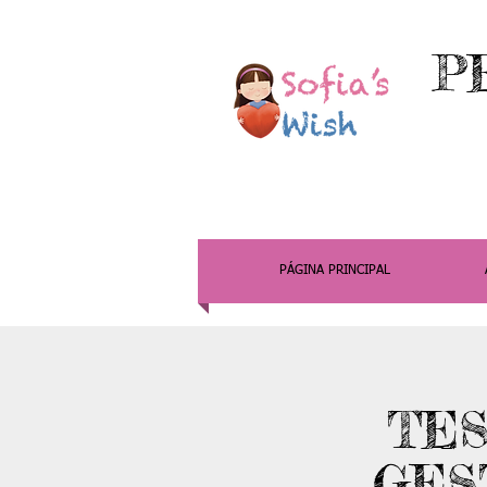
P
PÁGINA PRINCIPAL
TE
GES