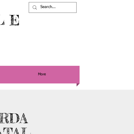
L E
More
RDA
ATAL