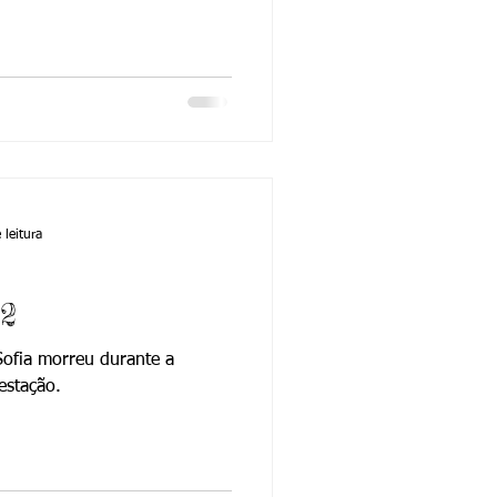
 leitura
22
 Sofia morreu durante a
estação.