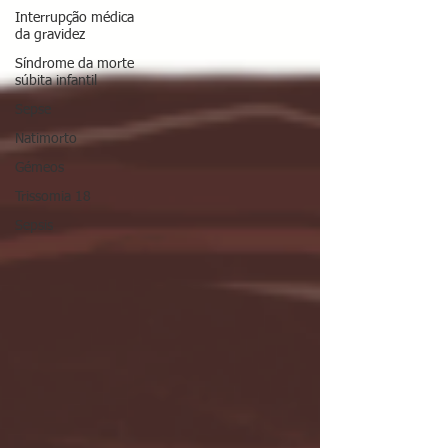
Interrupção médica
da gravidez
Síndrome da morte
súbita infantil
Sepse
Natimorto
Gémeos
Trissomia 18
Sepsis